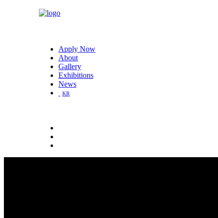
Apply Now
About
Gallery
Exhibitions
News
KR