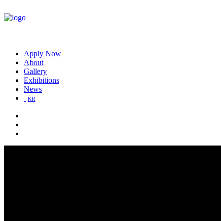
Apply Now
About
Gallery
Exhibitions
News
KR