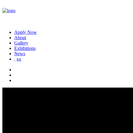
Apply Now
About
Gallery
Exhibitions
News
KR