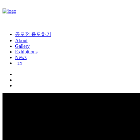
공모전 응모하기
About
Gallery
Exhibitions
News
EN