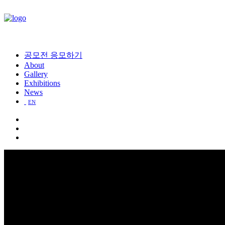
공모전 응모하기
About
Gallery
Exhibitions
News
EN