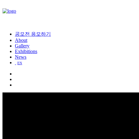
공모전 응모하기
About
Gallery
Exhibitions
News
EN