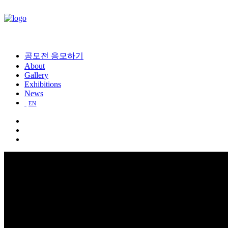
공모전 응모하기
About
Gallery
Exhibitions
News
EN