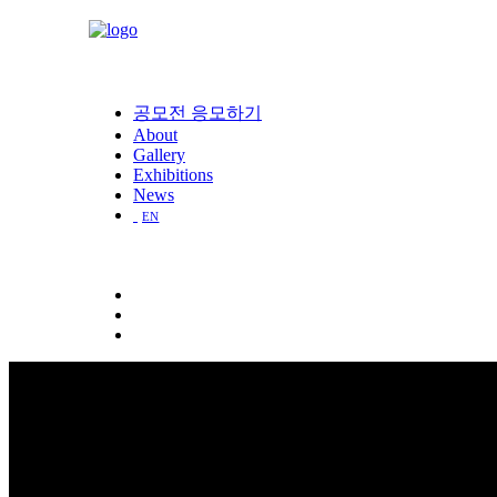
공모전 응모하기
About
Gallery
Exhibitions
News
EN