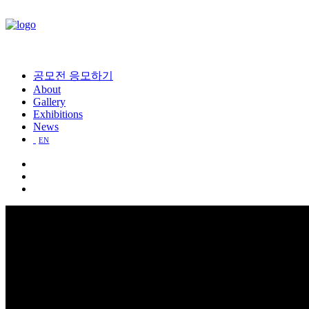
공모전 응모하기
About
Gallery
Exhibitions
News
EN