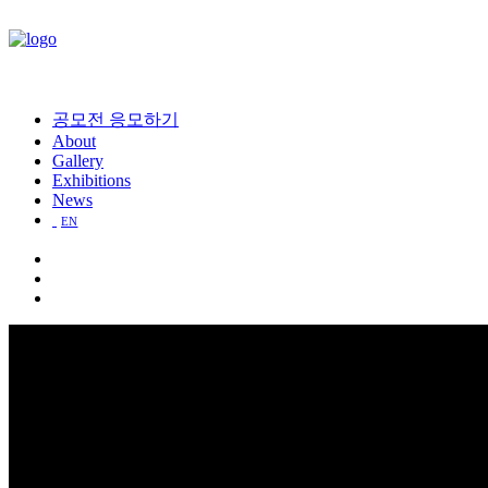
공모전 응모하기
About
Gallery
Exhibitions
News
EN