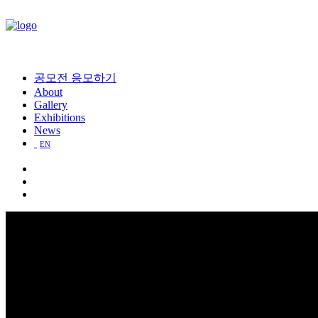
공모전 응모하기
About
Gallery
Exhibitions
News
EN