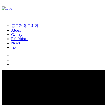
공모전 응모하기
About
Gallery
Exhibitions
News
EN