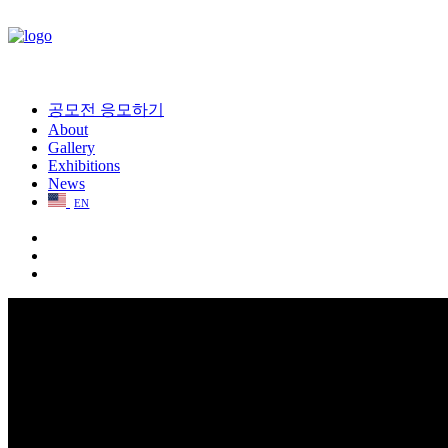
공모전 응모하기
About
Gallery
Exhibitions
News
EN