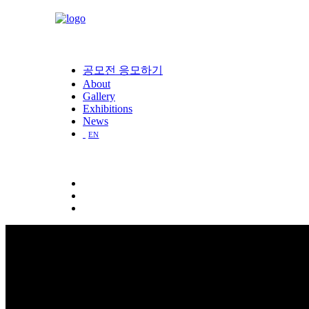
공모전 응모하기
About
Gallery
Exhibitions
News
EN