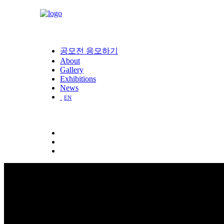
공모전 응모하기
About
Gallery
Exhibitions
News
EN