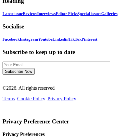
Reading
Latest issue
Reviews
Interviews
Editor Picks
Special issues
Galleries
Socialise
Facebook
Instagram
Youtube
Linkedin
TikTok
Pinterest
Subscribe to keep up to date
©2026. All rights reserved
Terms
.
Cookie Policy
.
Privacy Policy
.
Privacy Preference Center
Privacy Preferences