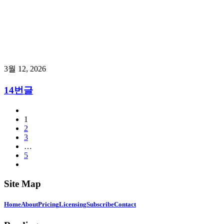
3월 12, 2026
14번글
1
2
3
…
5
Site Map
Home
About
Pricing
Licensing
Subscribe
Contact