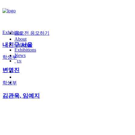
Exhibition
공모전 응모하기
About
내친구 서울
Gallery
Exhibitions
News
학생부
EN
변명진
학생부
김관욱, 임예지