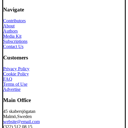
Navigate
Contributors
About
Authors
Media Kit
Subscriptions
Contact Us
Customers
Privacy Policy
Cookie Policy
FAQ
Terms of Use
Advertise
Main Office
45 skabersjögatan
Malmö,Sweden
website@email.com
(322) 512 08 15