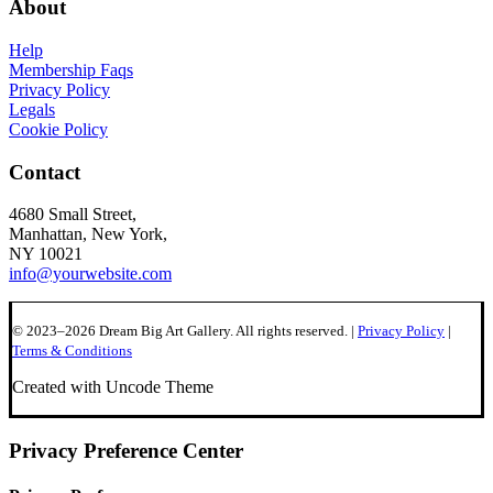
About
Help
Membership Faqs
Privacy Policy
Legals
Cookie Policy
Contact
4680 Small Street,
Manhattan, New York,
NY 10021
info@yourwebsite.com
© 2023–2026 Dream Big Art Gallery. All rights reserved. |
Privacy Policy
|
Terms & Conditions
Created with Uncode Theme
Privacy Preference Center